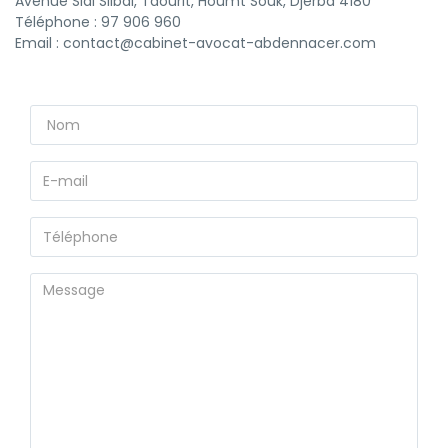
Avenue Sidi Siibai, Taourit, Houmt Souk, Djerba 4180
Téléphone : 97 906 960
Email :
contact@cabinet-avocat-abdennacer.com